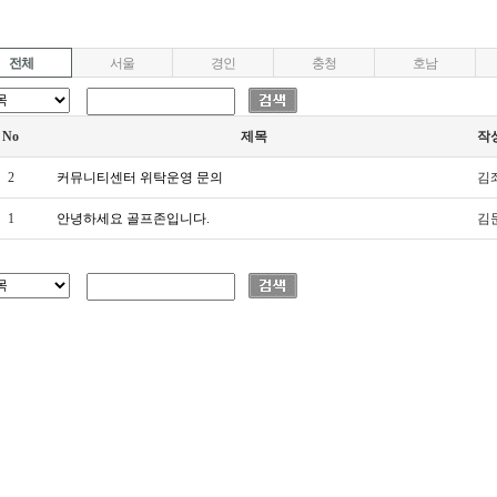
전체
서울
경인
충청
호남
No
제목
작
2
커뮤니티센터 위탁운영 문의
김
1
안녕하세요 골프존입니다.
김