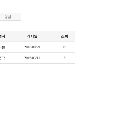
영남
성자
게시일
조회
좌률
2016/09/29
16
문규
2016/03/11
6